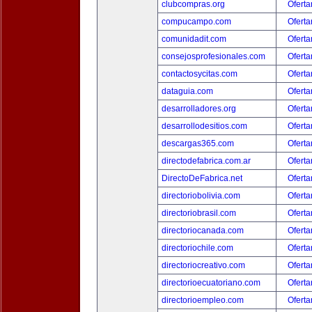
clubcompras.org
Oferta
compucampo.com
Oferta
comunidadit.com
Oferta
consejosprofesionales.com
Oferta
contactosycitas.com
Oferta
dataguia.com
Oferta
desarrolladores.org
Oferta
desarrollodesitios.com
Oferta
descargas365.com
Oferta
directodefabrica.com.ar
Oferta
DirectoDeFabrica.net
Oferta
directoriobolivia.com
Oferta
directoriobrasil.com
Oferta
directoriocanada.com
Oferta
directoriochile.com
Oferta
directoriocreativo.com
Oferta
directorioecuatoriano.com
Oferta
directorioempleo.com
Oferta