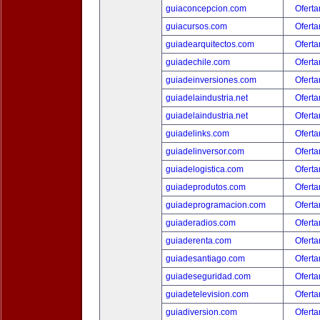
guiaconcepcion.com
Oferta
guiacursos.com
Oferta
guiadearquitectos.com
Oferta
guiadechile.com
Oferta
guiadeinversiones.com
Oferta
guiadelaindustria.net
Oferta
guiadelaindustria.net
Oferta
guiadelinks.com
Oferta
guiadelinversor.com
Oferta
guiadelogistica.com
Oferta
guiadeprodutos.com
Oferta
guiadeprogramacion.com
Oferta
guiaderadios.com
Oferta
guiaderenta.com
Oferta
guiadesantiago.com
Oferta
guiadeseguridad.com
Oferta
guiadetelevision.com
Oferta
guiadiversion.com
Oferta