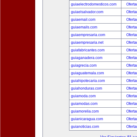
guiaelectrodomesticos.com
Oferta
guiaelsalvador.com
Oferta
guiaemail.com
Oferta
guiaemails.com
Oferta
guiaempresaria.com
Oferta
guiaempresaria.net
Oferta
guiafabricantes.com
Oferta
guiaganadera.com
Oferta
guiagrecia.com
Oferta
guiaguatemala.com
Oferta
guiahipotecaria.com
Oferta
guiahonduras.com
Oferta
guiamoda.com
Oferta
guiamodas.com
Oferta
guiamorelia.com
Oferta
guianicaragua.com
Oferta
guianoticias.com
Oferta