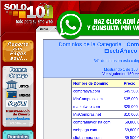
Dominios de la Categoría -
Com
ElectrÃ³nico
341 dominios en esta categ
Mostrando 1 de 150
Ver siguientes 150 >>
Nombre de Dominio
Precio
comprasya.com
$49,500
MisCompras.com
$35,000
marketweb.com
$25,000
MisCompras.net
$10,000
compramayorista.com
$9,800.
webpago.com
$9,800.
clickcompra.com
$9,500.