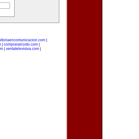
ultoriaencomunicacion.com
|
m
|
compraralcosto.com
|
om
|
ventatelevisiva.com
|