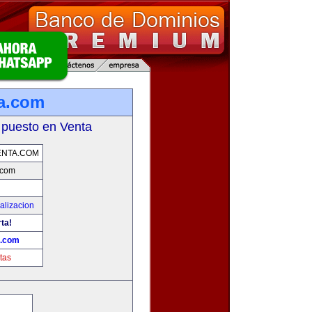
a.com
 puesto en Venta
ENTA.COM
.com
alizacion
rta!
a.com
tas