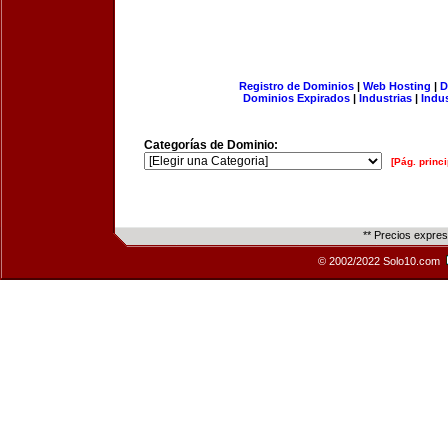
Registro de Dominios
|
Web Hosting
|
D
Dominios Expirados
|
Industrias
|
Indu
Categorías de Dominio:
[Pág. princi
** Precios expre
© 2002/2022 Solo10.com