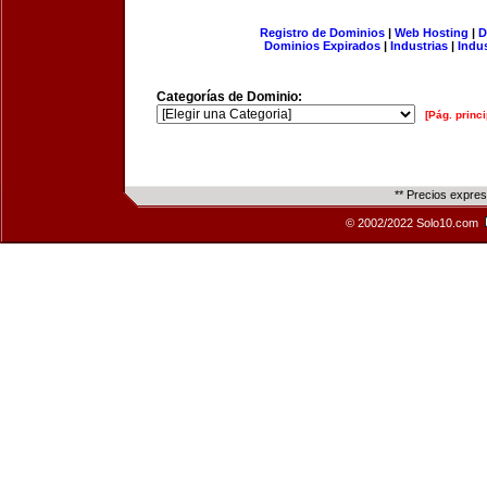
Registro de Dominios
|
Web Hosting
|
D
Dominios Expirados
|
Industrias
|
Indu
Categorías de Dominio:
[Pág. princi
** Precios expre
© 2002/2022 Solo10.com