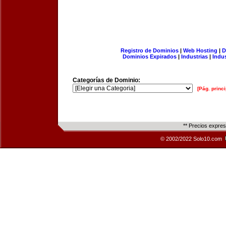
Registro de Dominios
|
Web Hosting
|
D
Dominios Expirados
|
Industrias
|
Indu
Categorías de Dominio:
[Pág. princi
** Precios expre
© 2002/2022 Solo10.com