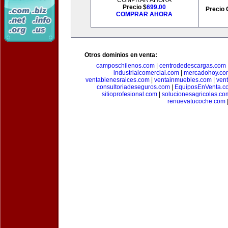
COMPRAR AHORA
Precio $
699.00
Precio 
COMPRAR AHORA
Otros dominios en venta:
camposchilenos.com
|
centrodedescargas.com
industrialcomercial.com
|
mercadohoy.co
ventabienesraices.com
|
ventainmuebles.com
|
ven
consultoriadeseguros.com
|
EquiposEnVenta.c
sitioprofesional.com
|
solucionesagricolas.co
renuevatucoche.com