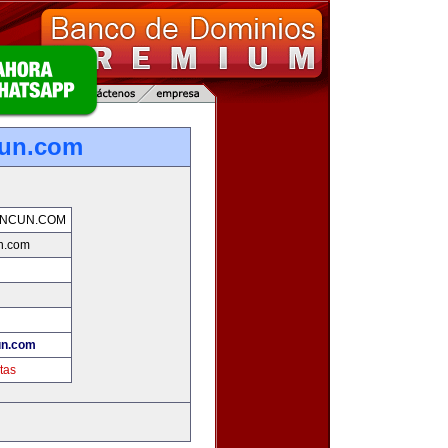
cun.com
ANCUN.COM
n.com
un.com
tas