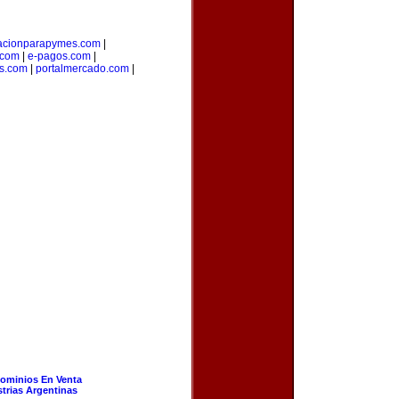
acionparapymes.com
|
.com
|
e-pagos.com
|
os.com
|
portalmercado.com
|
ominios En Venta
strias Argentinas